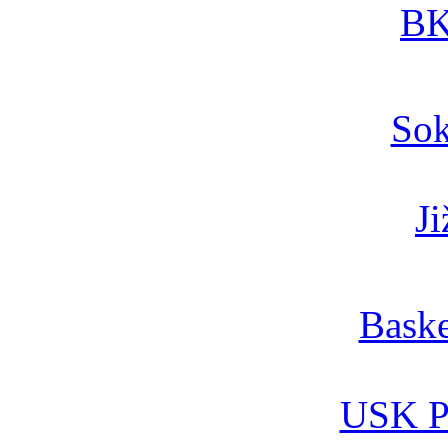
BK
Sok
Ji
Baske
USK Pr