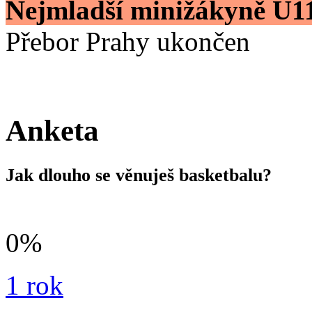
Nejmladší minižákyně U1
Přebor Prahy ukončen
Anketa
Jak dlouho se věnuješ basketbalu?
0%
1 rok