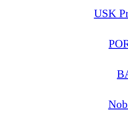
USK Pra
POR
BA
Nobi