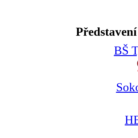
Představení
BŠ T
Soko
HB