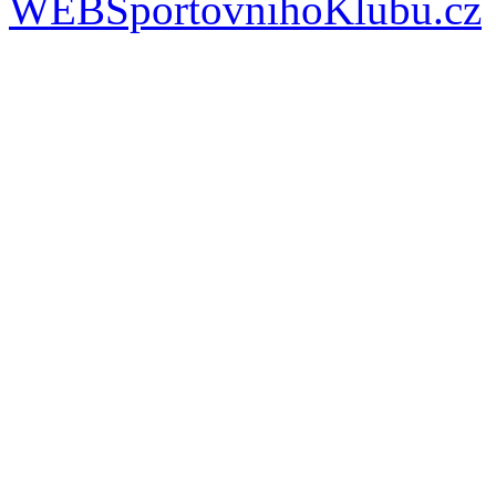
WEBSportovnihoKlubu.cz