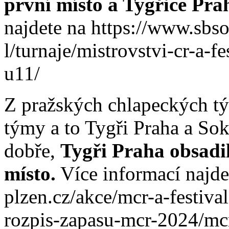
první místo a Tygřice Pra
najdete na https://www.sbso
l/turnaje/mistrovstvi-cr-a-
u11/
Z pražských chlapeckých tý
týmy a to Tygři Praha a Soko
dobře,
Tygři Praha obsadil
místo.
Více informací najde
plzen.cz/akce/mcr-a-festiv
rozpis-zapasu-mcr-2024/mc