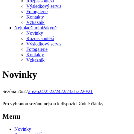
Rozpis soutěží
Výsledkový servis
Fotogalerie
Kontakty
Vzkazník
Nejmladší minižákyně
Novinky
Rozpis soutěží
Výsledkový servis
Fotogalerie
Kontakty
Vzkazník
Novinky
Sezóna 26/27
25/26
24/25
23/24
22/23
21/22
20/21
Pro vybranou sezónu nejsou k dispozici žádné články.
Menu
Novinky