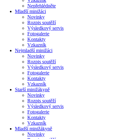
Vzkazník
Nepřehlédněte
Mladší minižáci
Novinky
Rozpis soutěží
Výsledkový servis
Fotogalerie
Kontakty
Vzkazník
Nejmladší minižáci
Novinky
Rozpis soutěží
Výsledkový servis
Fotogalerie
Kontakty
Vzkazník
Starší minižákyně
Novinky
Rozpis soutěží
Výsledkový servis
Fotogalerie
Kontakty
Vzkazník
Mladší minižákyně
Novinky