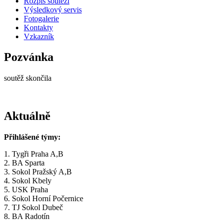
Rozpis soutěží
Výsledkový servis
Fotogalerie
Kontakty
Vzkazník
Pozvánka
soutěž skončila
Aktuálně
Přihlášené týmy:
1. Tygři Praha A,B
2. BA Sparta
3. Sokol Pražský A,B
4. Sokol Kbely
5. USK Praha
6. Sokol Horní Počernice
7. TJ Sokol Dubeč
8. BA Radotín