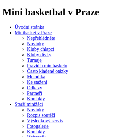
Mini basketbal v Praze
Úvodní stránka
Minibasket v Praze
Nepřehlédněte
Novinky
Kluby chlapci
Kluby dívky
Turnaje
Pravidla minibasketu
Často kladené otázky
Metodika
Ke stažení
Odkazy
Partneři
Kontakty
Starší minižáci
Novinky
Rozpis soutěží
Výsledkový servis
Fotogalerie
Kontakty