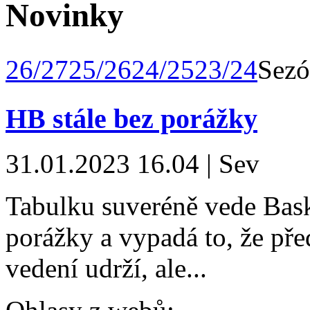
Novinky
26/27
25/26
24/25
23/24
Sezó
HB stále bez porážky
31.01.2023 16.04 | Sev
Tabulku suveréně vede Bask
porážky a vypadá to, že pře
vedení udrží, ale...